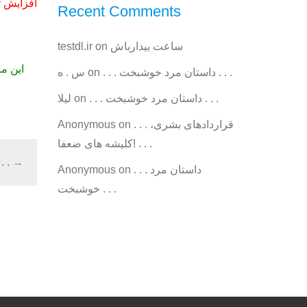
– افزایش 
Recent Comments
ساعت بیدارباش
on
testdl.ir
. . . داستان مرد خوشبخت . . .
on
س . ه
. . . داستان مرد خوشبخت . . .
on
ليلا
. . . قراردادهای بشری،
on
Anonymous
کلیشه های ضعفا! . . .
→
. . . شور انتخ
. . . داستان مرد
on
Anonymous
خوشبخت . . .