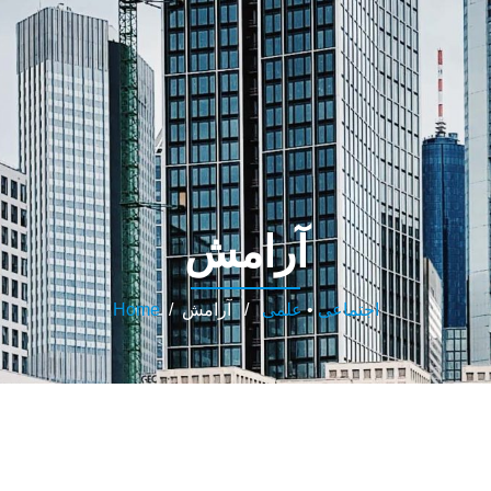
آرامش
اجتماعی
•
علمی
/ آرامش
/
Home