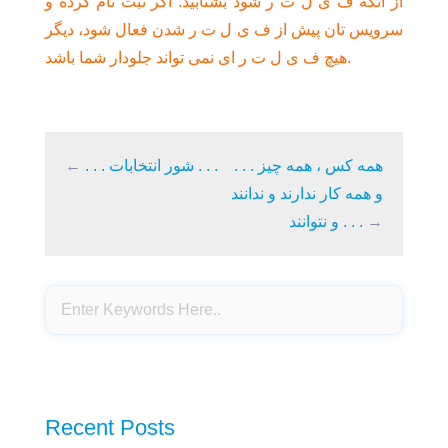
از آنکه ف ی ل ت ر شود بشتابید. اگر ثبت نام کرده و
سرویس تان پیش از ف ی ل ت ر شدن فعال شود، دیگر
هیچ ف ی ل ت ر ای نمی تواند جلودار شما باشد.
. . . همه کس ، همه چیز
. . . شور انتخابات . . .
←
و همه کار ندارند و ندانند
→
و نتوانند . . .
Recent Posts