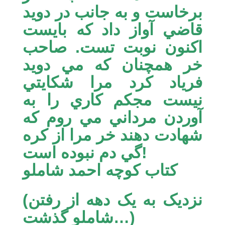
برخاست و به جانب در دويد
قاضي آواز داد كه بايست
اكنون نوبت تست. صاحب
خر همچنان كه مي دويد
فرياد كرد مرا شكايتي
نيست مجكم كاري را به
آوردن مرداني مي روم كه
شهادت دهند خر مرا از كره
گي دم نبوده است!
كتاب كوچه احمد شاملو
(نزدیک به یک دهه از رفتن
شاملو گذشت…)