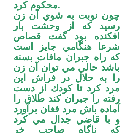
محكوم كرد.
چون نوبت به شوي آن زن
رسيد كه از وحشت بار
افكنده بود گفت قصاص
شرعا هنگامي جايز است
كه راه جبران مافات بسته
باشد حالي مي توان آن زن
را به حلال در فراش اين
مرد كرد تا كودك از دست
رفته را جبران كند طلاق را
آماده باش مرد فغان برآورد
و با قاضي جدال مي كرد
كه ناگاه صاحب خر