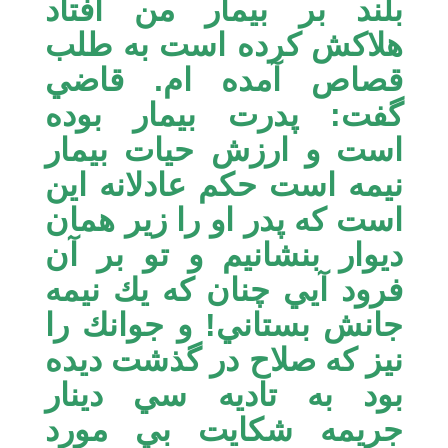
بلند بر بيمار من افتاد
هلاكش كرده است به طلب
قصاص آمده ام. قاضي
گفت: پدرت بيمار بوده
است و ارزش حيات بيمار
نيمه است حكم عادلانه اين
است كه پدر او را زير همان
ديوار بنشانيم و تو بر آن
فرود آيي چنان كه يك نيمه
جانش بستاني! و جوانك را
نيز كه صلاح در گذشت ديده
بود به تاديه سي دينار
جريمه شكايت بي مورد