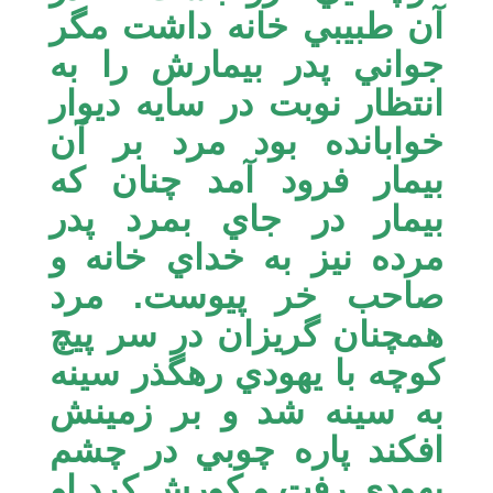
آن طبيبي خانه داشت مگر
جواني پدر بيمارش را به
انتظار نوبت در سايه ديوار
خوابانده بود مرد بر آن
بيمار فرود آمد چنان كه
بيمار در جاي بمرد پدر
مرده نيز به خداي خانه و
صاحب خر پيوست. مرد
همچنان گريزان در سر پيچ
كوچه با يهودي رهگذر سينه
به سينه شد و بر زمينش
افكند پاره چوبي در چشم
يهودي رفت و كورش كرد او