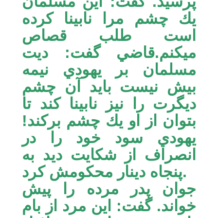
پرسيد. گفت: اين مسلمان
يك چشم مرا نابينا كرده
است طلب قصاص
ميكنم.قاضي گفت: ديت
مسلمان بر يهودي نيمه
بيش نيست بايد آن چشم
ديگرت را نيز نابينا كند تا
بتوان از او يك چشم بركند!
يهودي سود خود را در
انصراف از شكايت ديد به
پنجاه دينار محكومش كرد.
جوان پدر مرده را پيش
خواند. گفت: اين مرد از بام