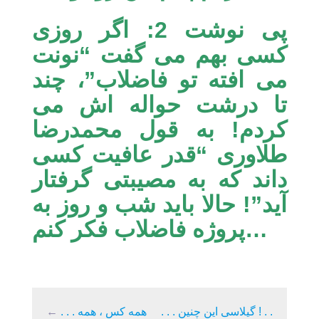
پی نوشت 2: اگر روزی
کسی بهم می گفت “نونت
می افته تو فاضلاب”، چند
تا درشت حواله اش می
کردم! به قول محمدرضا
طلاوری “قدر عافیت کسی
داند که به مصیبتی گرفتار
آید”! حالا باید شب و روز به
پروژه فاضلاب فکر کنم…
. . . گیلاسی این چنین ! . .
. . . همه کس ، همه
←