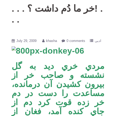
. . . خر ما دُم داشت ؟! .
. .
ادبی
0 comments
khasha
July 29, 2009
مردي خري ديد به گل
نشسته و صاحب خر از
بيرون كشيدن آن درمانده،
مساعدت را دست در دم
خر زده قوت كرد دم از
جاي كنده آمد، فغان از