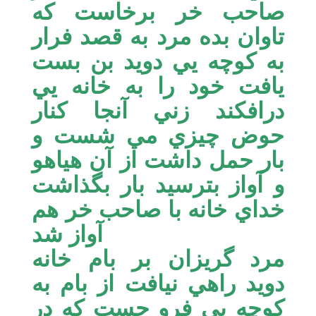
صاحب خر برخاست كه
تاوان بده مرد به قصد فرار
به كوچه يي دويد بن بست
يافت خود را به خانه يي
درافكند زني آنجا كنار
حوض چيزي مي شست و
بار حمل داشت از آن هياهو
و آواز بترسيد بار بگذاشت
خداي خانه با صاحب خر هم
آواز شد
مرد گريزان بر بام خانه
دويد راهي نيافت از بام به
كوچه يي فرو جست كه در