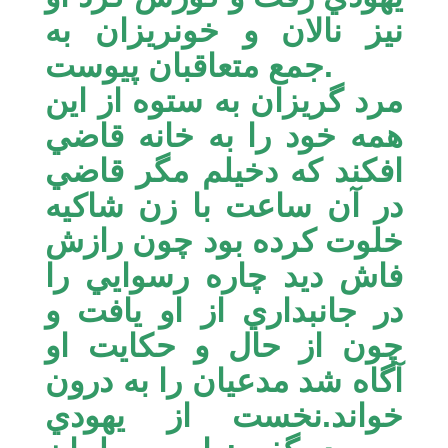
نيز نالان و خونريزان به
جمع متعاقبان پيوست.
مرد گريزان به ستوه از اين
همه خود را به خانه قاضي
افكند كه دخيلم مگر قاضي
در آن ساعت با زن شاكيه
خلوت كرده بود چون رازش
فاش ديد چاره رسوايي را
در جانبداري از او يافت و
چون از حال و حكايت او
آگاه شد مدعيان را به درون
خواند.نخست از يهودي