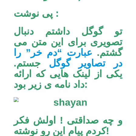
پی نوشت :
تو گوگل داشتم دنبال
تصویری برای این متن می
گشتم.
عبارت “دم خر” را
در تصاویر گوگل
جستم.
یکی از لینک هایی که ارائه
داد نامه ی زیر بود:
و چه صداقتی ! اولش فکر
و نوشته!
کردم پیام این ر