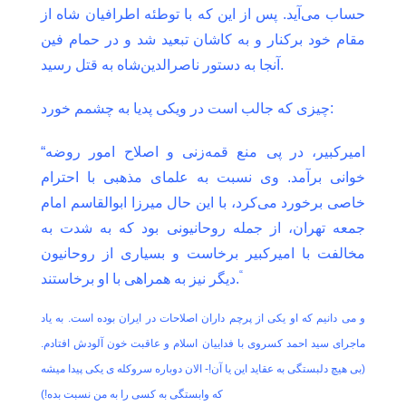
حساب می‌آید. پس از این که با توطئه اطرافیان شاه از
مقام خود برکنار و به کاشان
تبعید شد و در حمام فین
آنجا به دستور ناصرالدین‌شاه به قتل رسید.
چیزی که جالب است در ویکی پدیا به چشمم خورد:
“امیرکبیر، در پی منع قمه‌زنی و اصلاح امور روضه
خوانی
برآمد. وی نسبت به علمای مذهبی با احترام
خاصی برخورد می‌کرد، با این حال میرزا ابوالقاسم امام
جمعه تهران، از جمله روحانیونی بود که به شدت به
مخالفت با امیرکبیر برخاست و بسیاری از روحانیون
“
دیگر نیز به همراهی با او برخاستند.
و می دانیم که او یکی از پرچم داران اصلاحات در ایران بوده است. به یاد
ماجرای سید احمد کسروی با فداییان اسلام و عاقبت خون آلودش افتادم.
(بی هیچ دلبستگی به عقاید این یا آن!- الان دوباره سروکله ی یکی پیدا میشه
که وابستگی به کسی را به من
نسبت بده!)