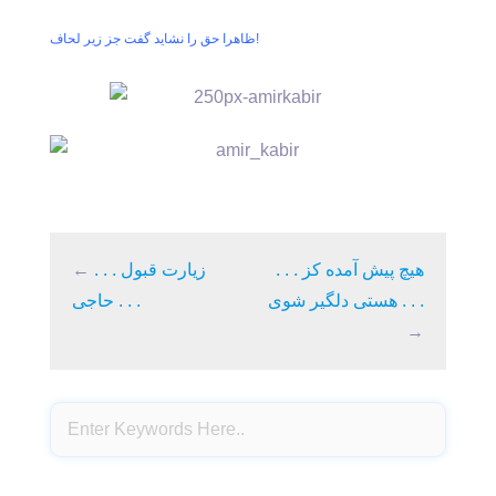
ظاهرا حق را نشاید گفت جز زیر لحاف!
. . . هیچ پیش آمده کز
. . . زیارت قبول
←
هستی دلگیر شوی . . .
حاجی . . .
→