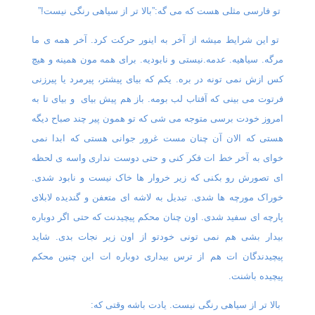
تو فارسی مثلی هست که می گه:”بالا تر از سیاهی رنگی نیست!”
تو این شرایط میشه از آخر به اینور حرکت کرد. آخر همه ی ما
مرگه. سیاهیه. عدمه.نیستی و نابودیه. برای همه مون همینه و هیچ
کس ازش نمی تونه در بره. یکم که بیای پیشتر، پیرمرد یا پیرزنی
فرتوت می بینی که آفتاب لب بومه. باز هم پیش بیای
و بیای تا به
امروز خودت برسی متوجه می شی که تو همون پیر چند صباح دیگه
هستی که الان آن چنان مست غرور جوانی هستی که ابدا نمی
خوای به آخر خط ات فکر کنی و حتی دوست نداری واسه ی لحظه
ای تصورش رو بکنی که زیر خروار ها خاک نیست و نابود شدی.
خوراک مورچه ها شدی. تبدیل به لاشه ای متعفن و گندیده لابلای
پارچه ای سفید شدی. اون چنان محکم پیچیدنت که حتی اگر دوباره
بیدار بشی هم نمی تونی خودتو از اون زیر نجات بدی. شاید
پیچیدندگان ات هم از ترس بیداری دوباره ات این چنین محکم
پیچیده باشنت.
بالا تر از سیاهی رنگی نیست. یادت باشه وقتی که: