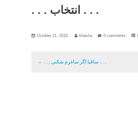
. . . انتخاب . . .
October 21, 2010
khasha
0 comments
←
. . . ساقیا اگر ساغرم شکنی . . .