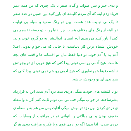
و بدی. خیر و شر. صواب و گناه. صفر یا یک. چیزی که من همه عمر
فریاد زدم اینه که آی مردم کلیشه ای باور کنید بین همین دو عدد صفر
تا یک بی نهایت عدد هست. بین دو رنگ سفید و سیاه بی نهایت
تونالیته از رنگ های مختلف هست. چرا دنیا رو به دو دسته تقسیم می
کنید؟ باور کنید مرزبندی آدم انسان ابوالبشر به دو گروه خوب و بد،
خودش اشتباه ترین کار دنیاست. تا جایی که می خوام بدونی اصلا
آدم بد یا آدم خوب تو دنیا فقط مال تو افسانه ها و قصه های بچه
هاست. هیچ آدمی رو نمی تونی پیدا کنی که هیچ خوبی ای تو وجودش
نباشه دقیقا همونطوری که هیچ آدمی رو هم نمی تونی پیدا کنی که
هیچ بدی ای تو وجودش نباشه.
تو با کلیشه های خودت میگی دزدی بده. دزد آدم بدیه. این یه قرارداد
بشرساخته. در جواب میگم خب من می تونم ثابت کنم اگر به واسطه
ی دزدی کردن اون دزد تو بهش میگی آقابد، پس من هم به واسطه ی
ضعیف بودن و بی مبالاتی و ناتوانی تو در مراقبت از وسایلت که
دزدی شدن، آقا بدی! اگه تو آدمی قوی و با فکر و مراقب بودی هرگز