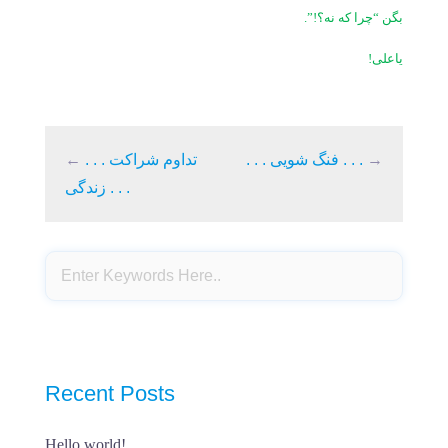
بگن “چرا که نه؟!”.
یاعلی!
→
. . . فنگ شویی . . .
. . . تداوم شراکت
←
زندگی . . .
Recent Posts
Hello world!