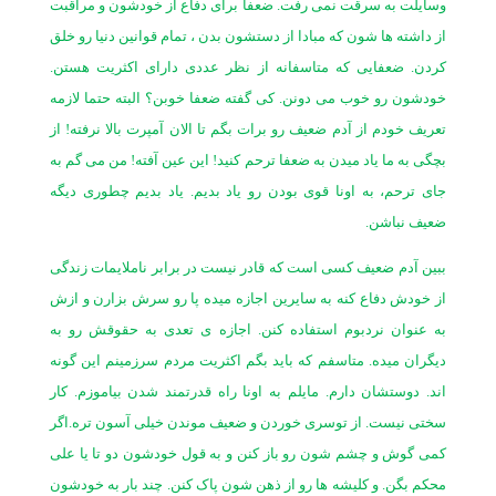
وسایلت به سرقت نمی رفت. ضعفا برای دفاع از خودشون و مراقبت
از داشته ها شون که مبادا از دستشون بدن ، تمام قوانین دنیا رو خلق
کردن. ضعفایی که متاسفانه از نظر عددی دارای اکثریت هستن.
خودشون رو خوب می دونن. کی گفته ضعفا خوبن؟ البته حتما لازمه
تعریف خودم از آدم ضعیف رو برات بگم تا الان آمپرت بالا نرفته! از
بچگی به ما یاد میدن به ضعفا ترحم کنید! این عین آفته! من می گم به
جای ترحم، به اونا قوی بودن رو یاد بدیم. یاد بدیم چطوری دیگه
ضعیف نباشن.
ببین آدم ضعیف کسی است که قادر نیست در برابر ناملایمات زندگی
از خودش دفاع کنه به سایرین اجازه میده پا رو سرش بزارن و ازش
به عنوان نردبوم استفاده کنن. اجازه ی تعدی به حقوقش رو به
دیگران میده. متاسفم که باید بگم اکثریت مردم سرزمینم این گونه
اند. دوستشان دارم. مایلم به اونا راه قدرتمند شدن بیاموزم. کار
سختی نیست. از توسری خوردن و ضعیف موندن خیلی آسون تره.اگر
کمی گوش و چشم شون رو باز کنن و به قول خودشون دو تا یا علی
محکم بگن. و کلیشه ها رو از ذهن شون پاک کنن. چند بار به خودشون