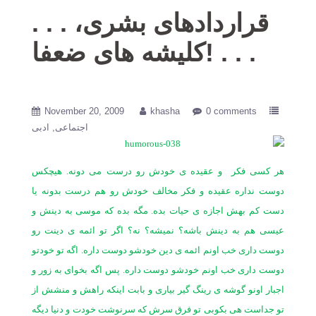
. . . قراردادهای بشری،
کلیشه های ضعفا! . . .
November 20, 2009
khasha
0 comments
اجتماعی
ادبی
هر کسی فکر
و عقیده ی خودش رو درست می دونه. هیچکس
دوست نداره عقیده و فکر مخالف خودش رو هم درست بدونه یا
دست کم بهش اجازه ی حیات بده. مگه بده که موسی به دینش و
عیسی هم به دینش باشه؟ نمیشه؟ نه؟ اگر تو ائمه ی دینت رو
دوست داری خب اونم ائمه ی دین خودشو دوست داره. اگه تو خودتو
دوست داری خب اونم خودشو دوست داره. پس اگه بخوای به زور و
اجبار اونو گوشه ی رینگ گیر بیاری و بابت اینکه راهش و منشش از
تو جداست هی بکوبی تو فرق سرش که سرنوشت خودت و دنیا دیگه