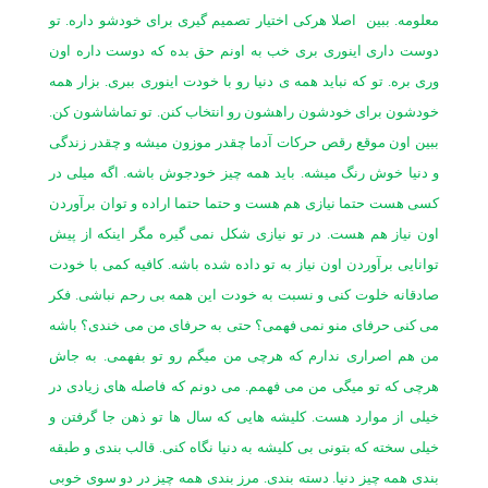
معلومه. ببین
اصلا هرکی اختیار تصمیم گیری برای خودشو داره. تو
دوست داری اینوری بری خب به اونم حق بده که دوست داره اون
وری بره. تو که نباید همه ی دنیا رو با خودت اینوری ببری. بزار همه
خودشون برای خودشون راهشون رو انتخاب کنن. تو تماشاشون کن.
ببین اون موقع رقص حرکات آدما چقدر موزون میشه و چقدر زندگی
و دنیا خوش رنگ میشه. باید همه چیز خودجوش باشه. اگه میلی در
کسی هست حتما نیازی هم هست و حتما حتما اراده و توان برآوردن
اون نیاز هم هست. در تو نیازی شکل نمی گیره مگر اینکه از پیش
توانایی برآوردن اون نیاز به تو داده شده باشه. کافیه کمی با خودت
صادقانه خلوت کنی و نسبت به خودت این همه بی رحم نباشی. فکر
می کنی حرفای منو نمی فهمی؟ حتی به حرفای من می خندی؟ باشه
من هم اصراری ندارم که هرچی من میگم رو تو بفهمی. به جاش
هرچی که تو میگی من می فهمم. می دونم که فاصله های زیادی در
خیلی از موارد هست. کلیشه هایی که سال ها تو ذهن جا گرفتن و
خیلی سخته که بتونی بی کلیشه به دنیا نگاه کنی. قالب بندی و طبقه
بندی همه چیز دنیا. دسته بندی. مرز بندی همه چیز در دو سوی خوبی