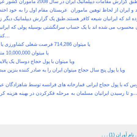
است…طبق گزارش مقامات دیپلماتیک 
د و ایران از لحاظ توهین ماموران عربستان مقام اول را به خود 
ه اند که ایرانیان شیعه کافر هستند.طبق یک گزارش دیپلماتیک دیگر زا
محسوب می شده اند با یک حساب سرانگشتی بوسیله پولی که ایرانیان
کنند می توان تعداد 170,000 مسکن روستائی احداث کرد…
یا میتوان 714,286 فرصت شغلی کشاورزی یا 200,000 فرصت شغلی صنعتی برای جوانان ایجاد کرد
یا میتوان 10,000,000 متر مربع ساختمان مدرسه و ورزشی در کشور ایجاد کرد
ویا میتوان با پول حجاج دوسال یک پالایشگاه سوپر 
ویا با پول پنج سال حجاج میتوان ایران را به صادر کننده بنزین م
و تا رسیدن ایرانیان مسلمان به مرحله فکرکردن در بهینه هزینه کرد
 (1) . . .