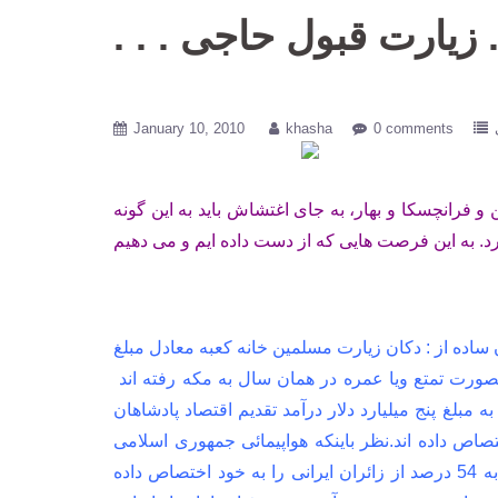
جی . . .
January 10, 2010
khasha
0 comments
 و فرانچسکا و بهار، به جای اغتشاش باید به این گونه
 توریسم یا به زبان ساده از : دکان زیارت مسلمین خانه کعبه معادل مبلغ
انی که بصورت تمتع ویا عمره در همان سال به مکه رفته اند
 4,879,000,000 دلار یا بعبارتی قریب به مبلغ پنج میلیارد دلار درآمد تقدیم اقتصاد پادشاهان
صاص داده اند.نظر باینکه هواپیمائی جمهوری اسلامی
قدرت جابجائی اینهمه زائر را نداشته است شرکت هواپیمائی عربستان قریب به 54 درصد از زائران ایرانی را به خود اختصاص داده