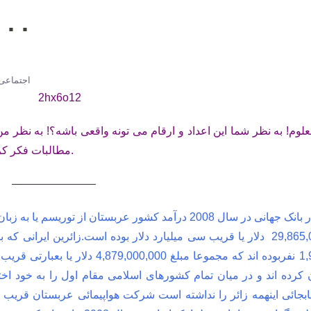
. . . زیارت قبول حا
اجتماعی
معلوم! به نظر شما این اعداد و ارقام می تونه واقعی باشه؟! به نظر من
مطالبات فکر کرد. به این فرصت هایی که از دست داده ایم و می دهیم.
———————–
طبق آمار بانک جهانی در سال 2008 درآمد کشور عربستان از
29,865,000,000 دلار یا قریب سی میلیارد دلار بوده است.زائرین ایر
1,937,000 نفربوده اند که مجموعا مبلغ
کرده اند و در میان تمام کشورهای اسلامی مقام اول را به خود اخت