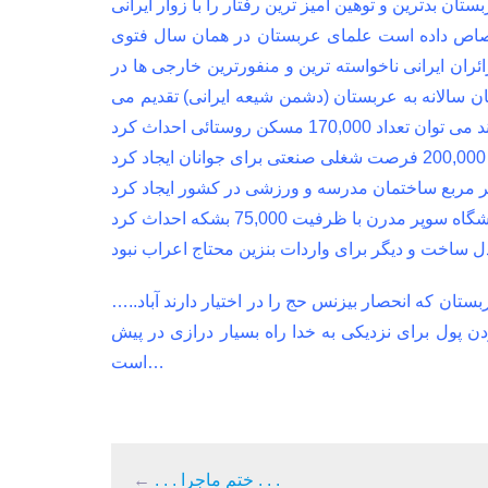
ایران در سال 2008 ماموران کشور عربستان بدترین و توهین آمیز ترین رفتار را با زوار ایرانی
اختصاص داده است علمای عربستان در همان سال فتوی
ئران ایرانی ناخواسته ترین و منفورترین خارجی ها در
 سالانه به عربستان (دشمن شیعه ایرانی) تقدیم می
مدرن با ظرفیت 75,000 بشکه احداث کرد
بدل ساخت و دیگر برای واردات بنزین محتاج اعراب نبود
…..اما افسوس که با پول حجاج ایرانی قمارخانه های فرانسه توسط شاهزادگان عربستان که انحصار بیزنس حج را در اختیار دارند آباد
ن پول برای نزدیکی به خدا راه بسیار درازی در پیش
است…
. . . ختم ماجرا . . .
←