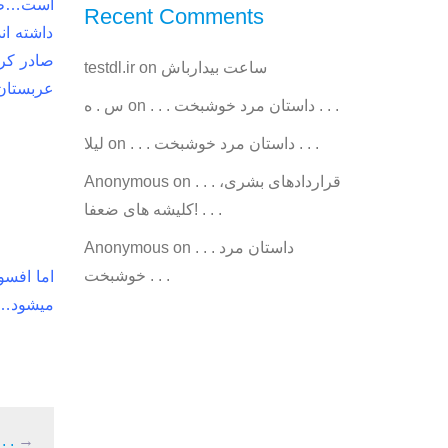
Recent Comments
داشته ان
صادر کرد
ساعت بیدارباش
on
testdl.ir
عربستان 
. . . داستان مرد خوشبخت . . .
on
س . ه
. . . داستان مرد خوشبخت . . .
on
ليلا
. . . قراردادهای بشری،
on
Anonymous
کلیشه های ضعفا! . . .
. . . داستان مرد
on
Anonymous
خوشبخت . . .
میشود…..
→
. . . نام آوران